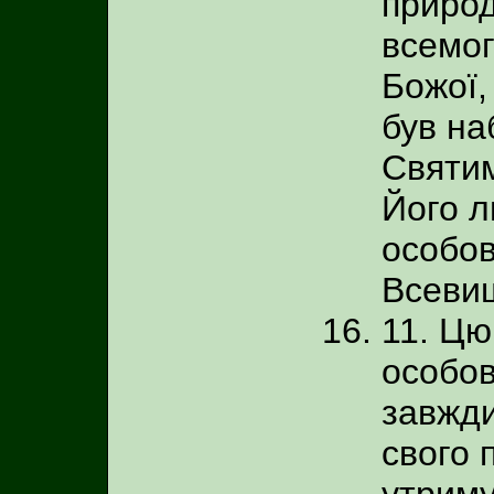
природ
всемог
Божої,
був на
Святим
Його л
особов
Всеви
11. Цю
особов
завжди
свого 
утриму