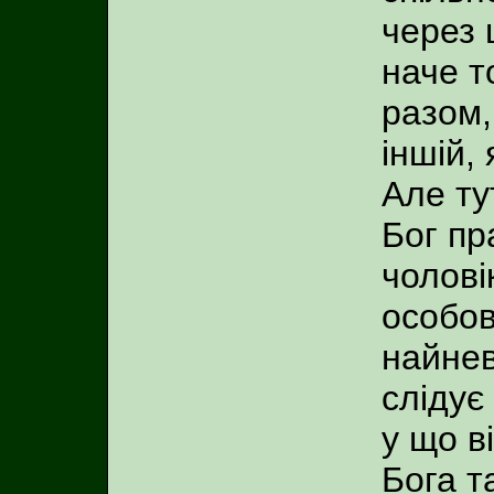
через 
наче т
разом,
іншій, 
Але ту
Бог пр
чолові
особов
найнев
слідує
у що в
Бога т