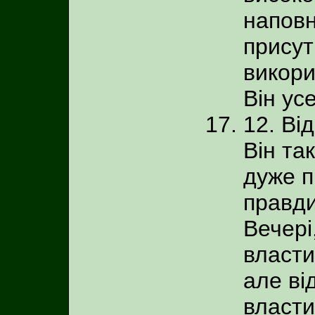
наповн
присут
викори
Він ус
12. Ві
Він та
дуже п
правди
Вечері
власти
але ві
власти