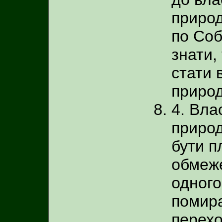
природ
по Соб
знати,
стати 
природ
4. Вла
природ
бути п
обмеж
одного
помира
перехо