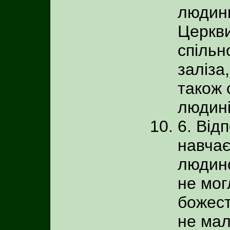
людини
Церкви
спільн
заліза
також 
людині
6. Від
навчає
людино
не мог
божест
не мал