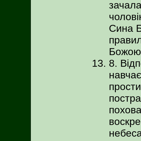
зачала
чолові
Сина Б
правил
Божою
8. Від
навчає
прости
постра
похова
воскре
небеса