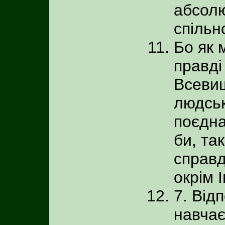
абсолю
спільн
Бо як м
правді
Всевиш
людськ
поєдна
би, та
справд
окрім 
7. Від
навчає