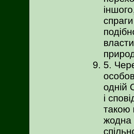
іншого
спраги
подібн
власти
природ
5. Чер
особов
одній 
і спов
такою 
жодна 
спільн