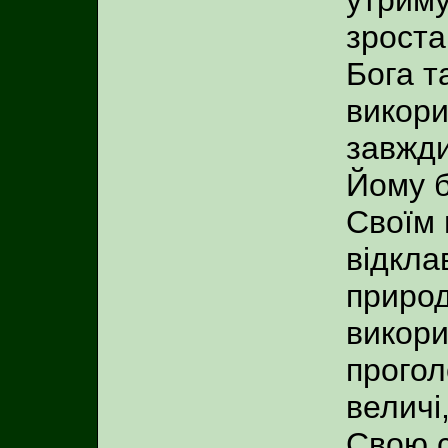
зроста
Бога т
викори
завжди
Йому б
Своїм 
відкла
природ
викори
прогол
величі
Свою с