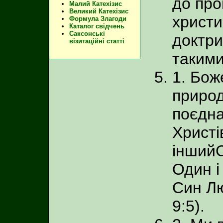
до про
Малий Катехізис
Великий Катехізис
христи
Формула Злагоди
Каталог свідчень
Саксонські
доктри
візитаційні статті
такими
1. Бож
природ
поєдна
Христі
іншийС
Один і
Син Лю
9:5).