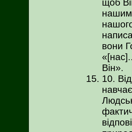
щоб Ві
нашим
нашого
написа
вони Го
«[нас]
Він».
10. Ві
навчає
Людськ
фактич
відпов