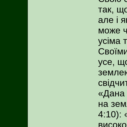
так, щ
але і 
може ч
усіма 
Своїми
усе, що
землею
свідчит
«Дана 
на зем
4:10):
високо