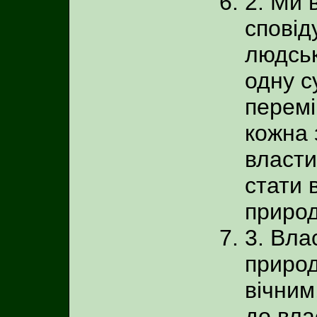
2. Ми 
сповід
людськ
одну с
перемі
кожна 
власти
стати 
природ
3. Вла
природ
вічним
до вла