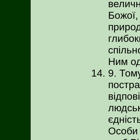
величн
Божої,
природ
глибок
спільн
Ним о
9. Том
постра
відпов
людськ
єдніст
Особи 