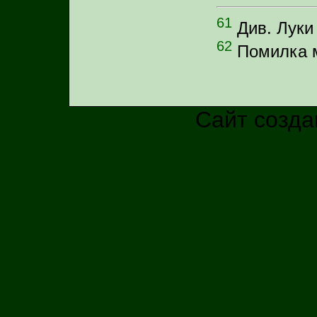
61
Див. Луки 
62
Помилка м
Сайт созда