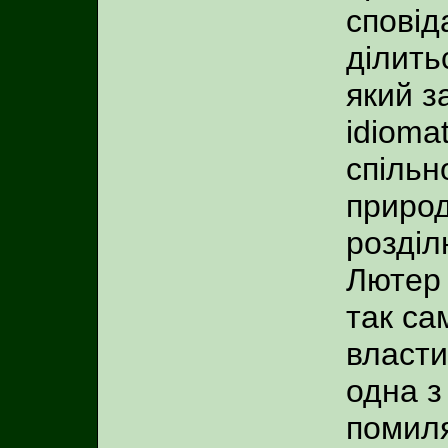
сповід
ділить
який з
idioma
спільн
природ
розділ
Лютер 
так са
власти
одна з
помиля