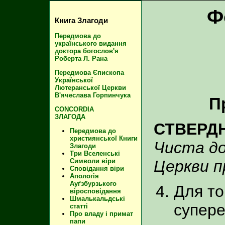
Ф
Книга Злагоди
Передмова до
українського видання
доктора богослов'я
Роберта Л. Рана
Передмова Єпископа
Української
Лютеранської Церкви
В'ячеслава Горпинчука
П
CONCORDIA
ЗЛАГОДА
СТВЕРД
Передмова до
християнської Книги
Чиста до
Злагоди
Три Вселенські
Церкви п
Символи віри
Сповідання віри
Апологія
Ауґзбурзького
Для то
віросповідання
Шмалькальдські
супере
статті
Про владу і примат
папи