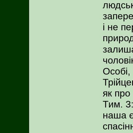
людськ
запере
і не п
природ
залиша
чолові
Особі,
Трійце
як про
Тим. 3
наша є
спасін