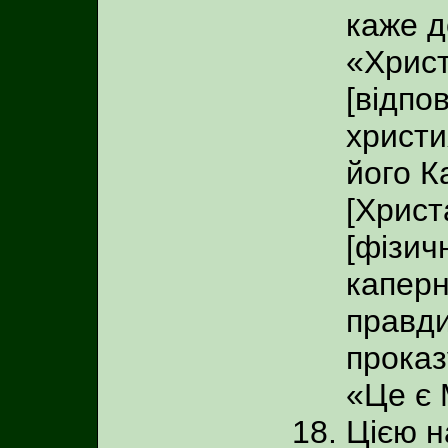
каже д
«Христ
[відпо
христи
його К
[Христ
[фізич
каперн
правди
проказ
«Це є 
Цією н