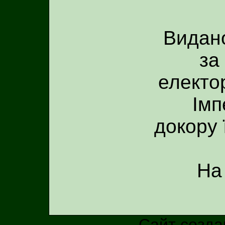
Видано
за
електор
Імп
докору 
На
Сайт созда