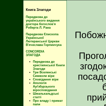
Книга Злагоди
Передмова до
українського видання
доктора богослов'я
Роберта Л. Рана
Побожн
Передмова Єпископа
Української
Лютеранської Церкви
В'ячеслава Горпинчука
CONCORDIA
Прого
ЗЛАГОДА
Передмова до
згодою
християнської Книги
Злагоди
Три Вселенські
посадо
Символи віри
Сповідання віри
Апологія
Ауґзбурзького
віросповідання
Шмалькальдські
при
статті
Про владу і примат
папи