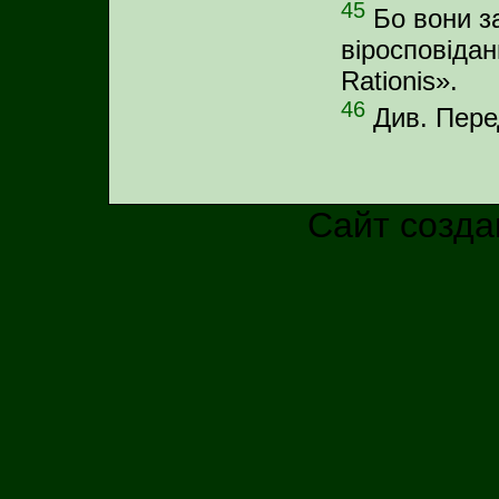
45
Бо вони з
віросповідан
Rationis».
46
Див. Пере
Сайт созда