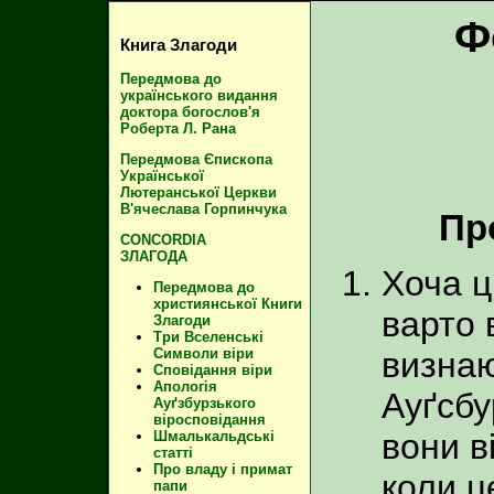
Ф
Книга Злагоди
Передмова до
українського видання
доктора богослов'я
Роберта Л. Рана
Передмова Єпископа
Української
Лютеранської Церкви
В'ячеслава Горпинчука
Пр
CONCORDIA
ЗЛАГОДА
Хоча ц
Передмова до
християнської Книги
варто 
Злагоди
Три Вселенські
визнаю
Символи віри
Сповідання віри
Апологія
Ауґсбу
Ауґзбурзького
віросповідання
вони в
Шмалькальдські
статті
Про владу і примат
коли ц
папи