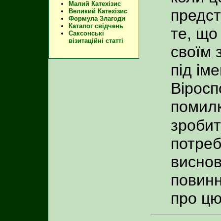
Малий Катехізис
предст
Великий Катехізис
Формула Злагоди
Каталог свідчень
те, що
Саксонські
візитаційні статті
своїм 
під ім
Віросп
помилк
зробит
потреб
виснов
повинн
про цю